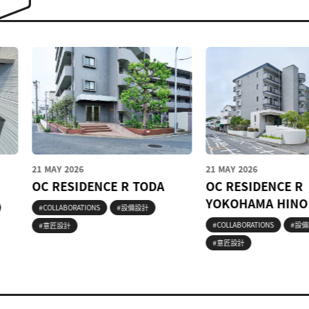
21 MAY 2026
21 MAY 2026
OC RESIDENCE R TODA
OC RESIDENCE R
YOKOHAMA HINO
#COLLABORATIONS
#設備設計
#COLLABORATIONS
#設備設計
#意匠設計
#意匠設計