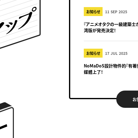
お知らせ
11 SEP 2025
『アニメオタクの一級建築士
湾版が発売決定！
お知らせ
17 JUL 2025
NoMaDoS設計物件的『
媒體上了！
お