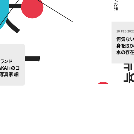
10 FEB 20
何気な
身を取
水の存
ケンタ
ランド
想夢奏 ~
AKAI」のコ
usou~』
写真家 細
・再構築し
ィスプレ
ASHION