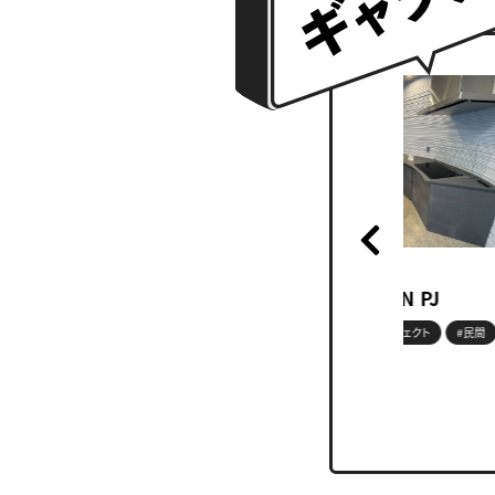
05 JUN 2026
PRINT KITCHEN PJ
#nomarchy
#プロジェクト
#民間
#意匠設計