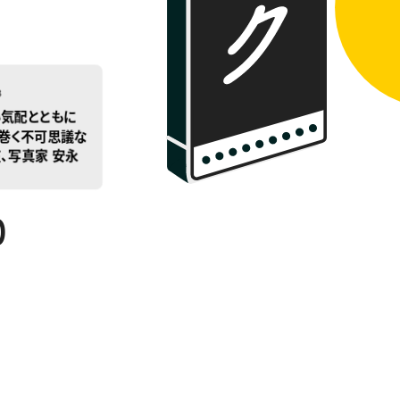
23
い気配とともに
り巻く不可思議な
在、写真家 安永
ウロスによる『宇
usou m