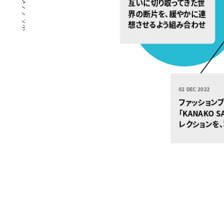
互いに切り取ってきた世
界の断片を、緩やかに連
想させるよう組み合わせ
た作品、アーティスト・花
代と、美術家・磯谷博史
による二人展「あはひ」
02 DEC 2022
ファッションブ
「KANAKO S
レクションを、
倉真弓が解釈
たウィンドウデ
イ「TOKYO F
STRIDE」