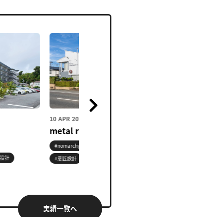
10 APR 2026
10 APR 2026
metal ribbon
木箱の家
#nomarchy
#建築デザイン
#民間
#nomarchy
#建築デ
#意匠設計
#環境設計
#住宅
#意匠設計
実績一覧へ