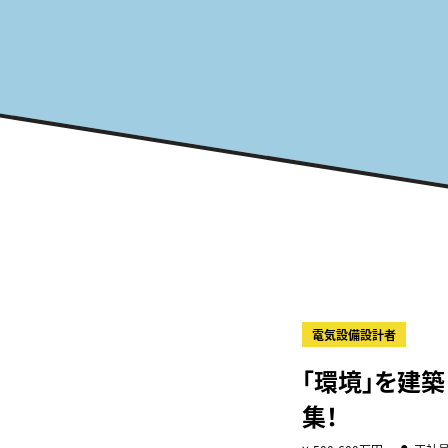
電気設備設計者
「環境」を建
集！