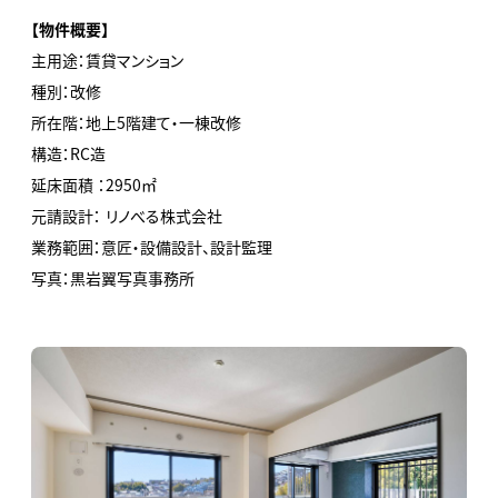
【物件概要】
主用途：賃貸マンション
種別：改修
所在階：地上5階建て・一棟改修
構造：RC造
延床面積 ：2950㎡
元請設計： リノべる株式会社
業務範囲：意匠・設備設計、設計監理
写真：黒岩翼写真事務所