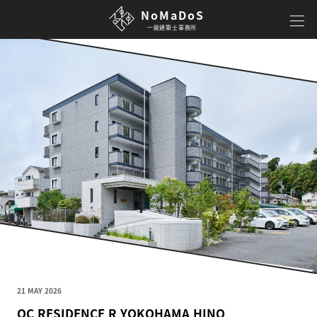
NoMaDoS
一級建築士事務所
21 MAY 2026
OC RESIDENCE R YOKOHAMA HINO