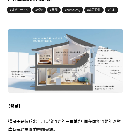
#建築デザイン
#新築
#民間
#nomarchy
#意匠設計
#住宅
【背景】
這房子是位於北上川支流河畔的三角地帶。而在南側流動的河對
岸有著蘋果園的廣闊景觀。