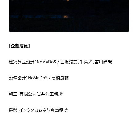
【企劃成員】
建築意匠設計：NoMaDoS / 乙坂譜美、千葉光、吉川尚哉
設備設計：NoMaDoS / 高橋良輔
施工：有限公司岩井沢工務所
撮影：イトウタカムネ写真事務所