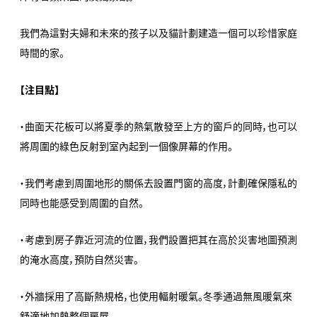
我們為這對夫婦和未來的孩子以及貓計劃建造一個可以珍惜家庭
時間的家。
【注目點】
・曲面天花板可以將夏季的熱氣散發至上方的窗戶的同時，也可以
將周圍的綠色反射到室內起到一個像屏幕的作用。
・我們考慮到周圍地形的關係去設置門窗的高度，計劃確保隱私的
同時也能感受到周圍的自然。
・考慮到房子靠近河流的位置，我們設置把其在高於災害地圖預測
的淹水高度，預防自然災害。
・外牆採用了高斷熱規格，也使用輻射暖氣。冬季通過無風暖氣來
舒適地加熱整個房屋。